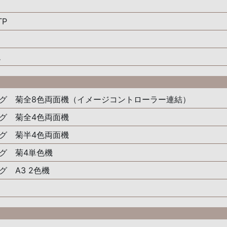
P
ム
グ 菊全8色両面機（イメージコントローラー連結）
グ 菊全4色両面機
グ 菊半4色両面機
グ 菊4単色機
 A3 2色機