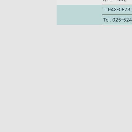
〒943-08
Tel. 025-5